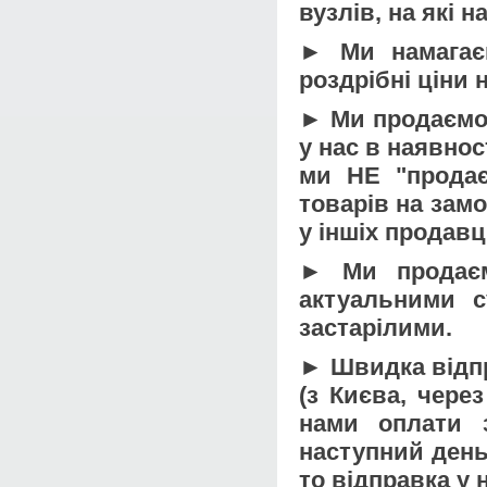
вузлів, на які 
► Ми намагаєм
роздрібні ціни
► Ми продаємо 
у нас в наявност
ми НЕ "продає
товарів на зам
у іншіх продавц
► Ми продаєм
актуальними 
застарілими.
► Швидка відп
(з Києва, чер
нами оплати 
наступний день 
то відправка у