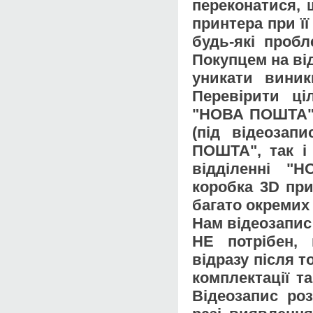
переконатися, 
принтера при ї
будь-які проб
Покупцем на ві
уникати виник
Перевірити ці
"НОВА ПОШТА" 
(під відеозап
ПОШТА", так і
відділенні "
коробка 3D при
багато окремих 
Нам відеозапис
НЕ потрібен,
відразу після 
комплектації т
Відеозапис ро