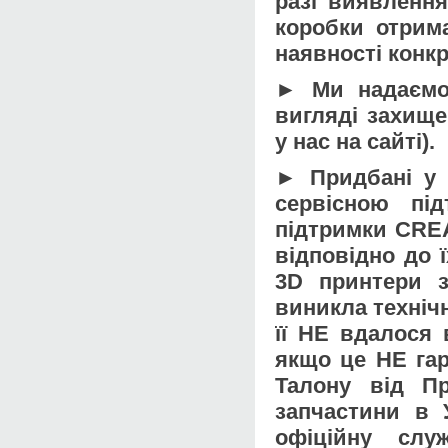
разі виявленн
коробки отрима
наявності конк
► Ми надаємо 
вигляді захище
у нас на сайті).
► Придбані у 
сервісною пі
підтримки CREA
відповідно до 
3D принтери з
виникла техніч
її НЕ вдалося 
якщо це НЕ гар
Талону від Пр
запчастини в 
офіційну сл