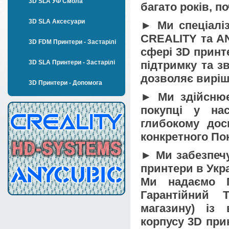
3D SLA УФ Смола
багато років, п
3D SLA Аксесуари
► Ми спеціалі
CREALITY та AN
3D FDM Принтери - Застарілі
сфері 3D принт
3D SLA Принтери - Застарілі
підтримку та з
дозволяє вирішу
3D Принтери - Допомога
► Ми здійснює
покупці у на
глибокому дос
конкретного По
► Ми забезпечу
принтери в Укра
Ми надаємо П
Гарантійний 
магазину) із
корпусу 3D при