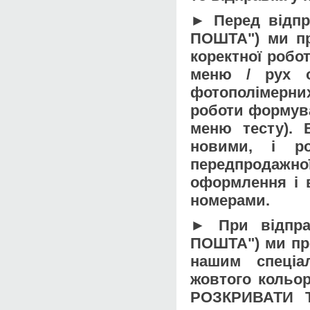
► Перед відпр
ПОШТА") ми пр
коректної робо
меню / рух о
фотополімерни
роботи формув
меню тесту). 
новими, і ро
передпродажно
оформлення і 
номерами.
► При відпра
ПОШТА") ми пр
нашим спеціа
жовтого кольо
РОЗКРИВАТИ Т