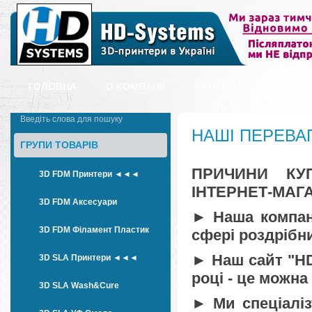
ГОЛОВНА
О КОМПАНІЇ
КОНТАКТИ
ОПЛАТ
НАШІ ПЕРЕВА
ГРУПИ ТОВАРІВ
ПРИЧИНИ К
3D FDM Принтери ◄◄◄
ІНТЕРНЕТ-МАГА
3D FDM Аксесуари
► Наша компані
3D FDM Філамент Пластик
сфері роздрібн
► Наш сайт "H
3D SLA Принтери ◄◄◄
році - це можна
3D SLA Wash&Cure
► Ми спеціалі