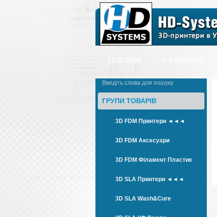
ГОЛОВНА
О КОМПАНІЇ
ГРУПИ ТОВАРІВ
3D FDM Принтери ◄◄◄
3D FDM Аксесуари
3D FDM Філамент Пластик
3D SLA Принтери ◄◄◄
3D SLA Wash&Cure