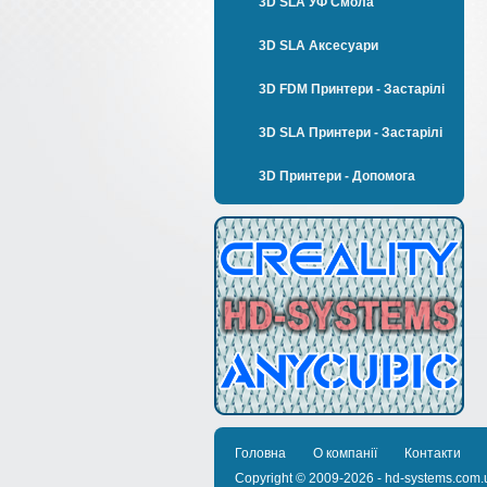
3D SLA УФ Смола
3D SLA Аксесуари
3D FDM Принтери - Застарілі
3D SLA Принтери - Застарілі
3D Принтери - Допомога
Головна
О компанії
Контакти
Copyright © 2009-2026 - hd-systems.com.u