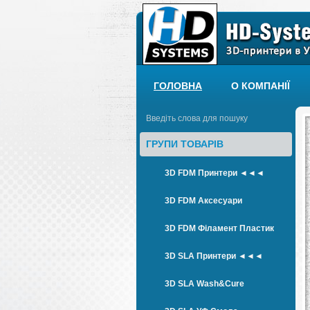
ГОЛОВНА
О КОМПАНІЇ
ГРУПИ ТОВАРІВ
3D FDM Принтери ◄◄◄
3D FDM Аксесуари
3D FDM Філамент Пластик
3D SLA Принтери ◄◄◄
3D SLA Wash&Cure