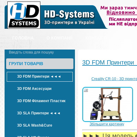
ГОЛОВНА
О КОМПАНІЇ
КОНТАКТИ
ОПЛАТ
3D FDM Принтер
ГРУПИ ТОВАРІВ
3D FDM Принтери ◄◄◄
Creality CR-10 - 3D прин
3D FDM Аксесуари
3D FDM Філамент Пластик
3D SLA Принтери ◄◄◄
Збільшити картинку
3D SLA Wash&Cure
►►►
Ця модель